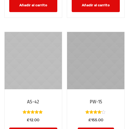
Añadir al carrito
Añadir al carrito
AS-42
PW-15
Valorado
Valorado
£
12.00
£
155.00
con
con
5.00
4.00
de 5
de 5