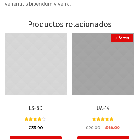
venenatis bibendum viverra.
Productos relacionados
¡Oferta!
LS-8D
UA-14
Valorado
Valorado
£
35.00
£
20.00
£
16.00
con
con
4.00
5.00
de 5
de 5