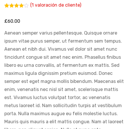
(
1
valoración de cliente)
Valorado
1
con
4.00
£
60.00
de 5 en
base a
valoración
Aenean semper varius pellentesque. Quisque ornare
de un
cliente
ipsum vitae purus semper, ut fermentum sem tempus.
Aenean et nibh dui. Vivamus vel dolor sit amet nunc
tincidunt congue sit amet nec enim. Phasellus finibus
libero eu urna convallis, at fermentum ex mattis. Sed
maximus ligula dignissim pretium euismod. Donec
semper est eget magna mollis bibendum. Maecenas elit
enim, venenatis nec nisl sit amet, scelerisque mattis
est. Vivamus luctus volutpat tortor, ac venenatis
metus laoreet id. Nam sollicitudin turpis at vestibulum
porta. Nulla maximus augue eu felis molestie luctus.
Mauris quis mauris a elit mattis congue. Nam at laoreet