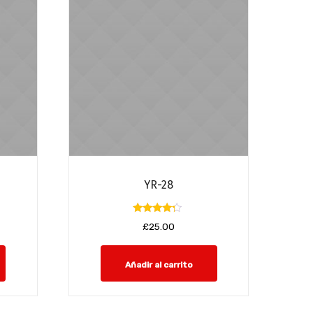
YR-28
Valorado
£
25.00
con
4.00
de 5
Añadir al carrito