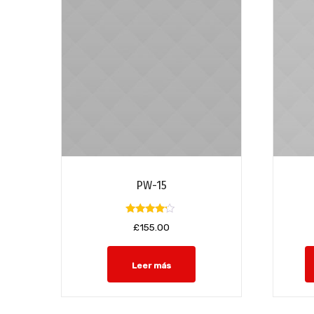
PW-15
Valorado
£
155.00
con
4.00
de 5
Leer más