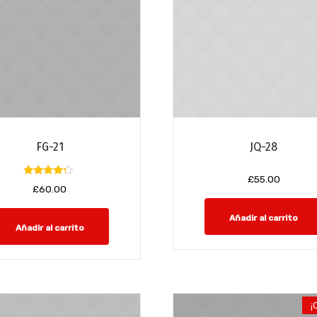
FG-21
JQ-28
£
55.00
Valorado
£
60.00
con
4.00
de 5
Añadir al carrito
Añadir al carrito
¡