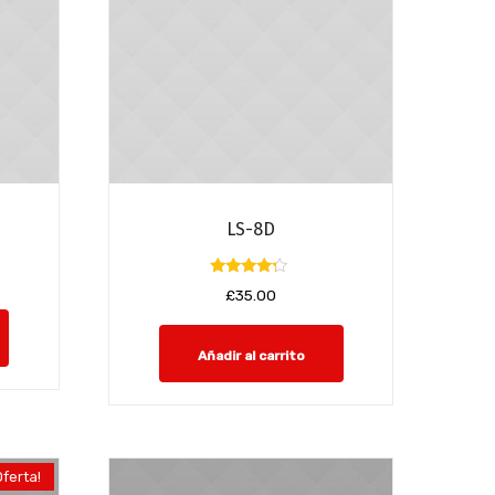
LS-8D
Valorado
£
35.00
con
4.00
de 5
Añadir al carrito
Oferta!