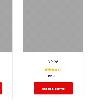
YR-28
Valorado
£
25.00
con
4.00
de 5
Añadir al carrito