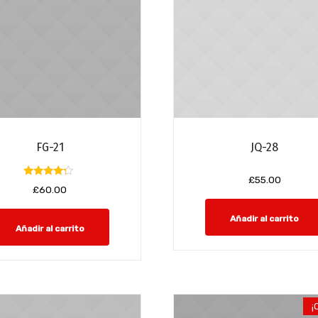
FG-21
JQ-28
£
55.00
Valorado
£
60.00
con
4.00
de 5
Añadir al carrito
Añadir al carrito
¡