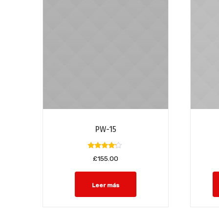
PW-15
Valorado
£
155.00
con
4.00
de 5
Leer más