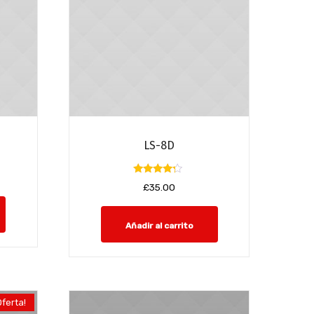
LS-8D
Valorado
£
35.00
con
4.00
de 5
Añadir al carrito
Oferta!