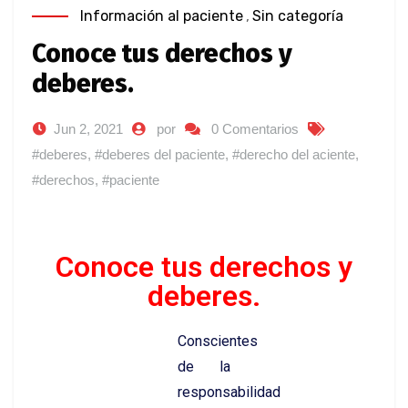
Información al paciente
,
Sin categoría
Conoce tus derechos y
deberes.​
Jun 2, 2021
por
0 Comentarios
#deberes
,
#deberes del paciente
,
#derecho del aciente
,
#derechos
,
#paciente
Conoce tus derechos y
deberes.​
Conscientes
de la
responsabilidad