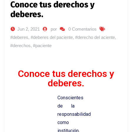
Conoce tus derechos y
deberes.​
Jun 2, 2021
por
0 Comentarios
#deberes
,
#deberes del paciente
,
#derecho del aciente
,
#derechos
,
#paciente
Conoce tus derechos y
deberes.​
Conscientes
de la
responsabilidad
como
institución,